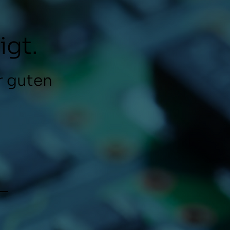
igt.
r guten