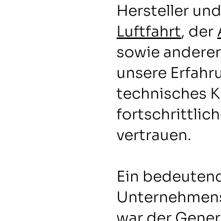
Hersteller un
Luftfahrt
, der
sowie anderer
unsere Erfahr
technisches 
fortschrittlic
vertrauen.
Ein bedeutend
Unternehmens
war der Gener