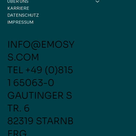
ÜBER UNS
KARRIERE
DATENSCHUTZ
IMPRESSUM
eMoSys auf der Farnborough International
INFO@EMOSY
Airshow 2026! ✈️
S.COM
TEL
+49 (0)815
1 65063-0
GAUTINGER S
TR. 6
82319 STARNB
ERG