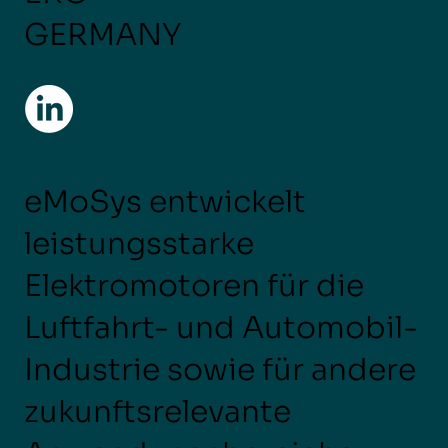
GERMANY
eMoSys entwickelt
leistungsstarke
Elektromotoren für die
Luftfahrt- und Automobil-
Industrie sowie für andere
zukunftsrelevante