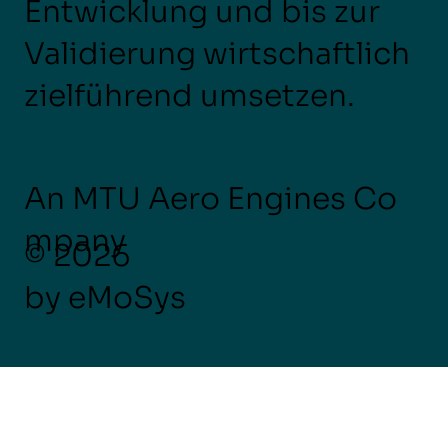
Entwicklung und bis zur
Validierung wirtschaftlich
zielführend umsetzen.
An MTU Aero Engines Co
mpany
© 2026
by eMoSys