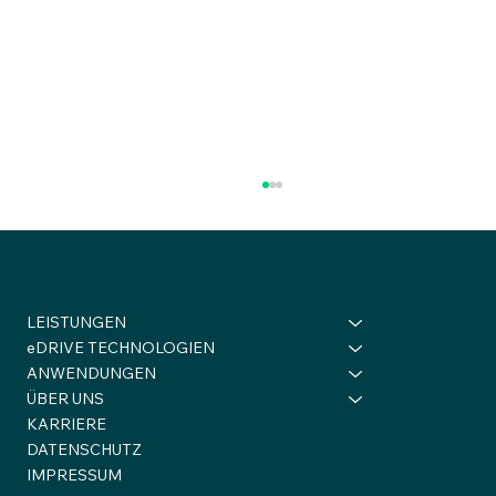
LEISTUNGEN
eDRIVE TECHNOLOGIEN
ANWENDUNGEN
ÜBER UNS
KARRIERE
Scale Up bei eMoSys – Reflexion in
DATENSCHUTZ
Umsetzung bringen 💡
IMPRESSUM