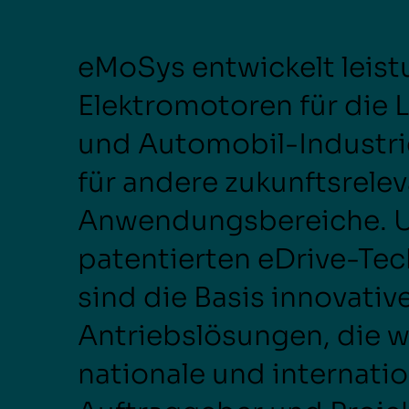
eMoSys entwickelt leist
Elektromotoren für die L
Eine Woche voller
Sta
Gespräche, Begegnungen
Zuk
und Automobil-Industri
Luf
und neuer Perspektiven ✈️
🚀
für andere zukunftsrele
Anwendungsbereiche. 
patentierten eDrive-Te
sind die Basis innovative
Antriebslösungen, die wi
nationale und internati