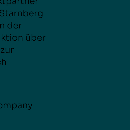
ktpartner
 Starnberg
n der
ktion über
 zur
ch
Company