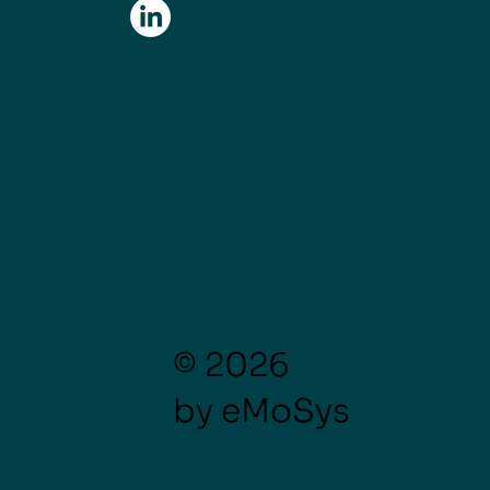
© 2026
by eMoSys