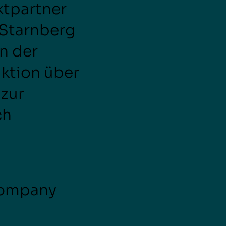
ktpartner
 Starnberg
n der
ktion über
 zur
ch
Company