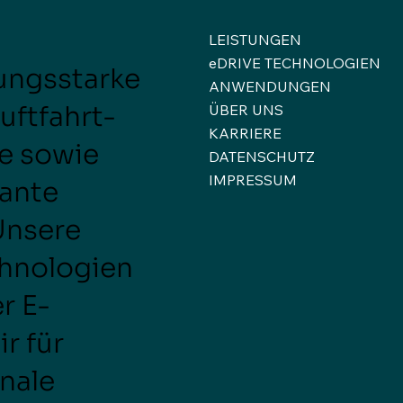
LEISTUNGEN
eDRIVE TECHNOLOGIEN
ungsstarke
ANWENDUNGEN
uftfahrt-
ÜBER UNS
KARRIERE
e sowie
DATENSCHUTZ
IMPRESSUM
vante
Unsere
chnologien
r E-
r für
onale