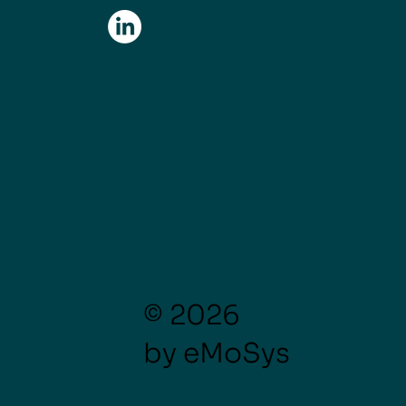
© 2026
by eMoSys