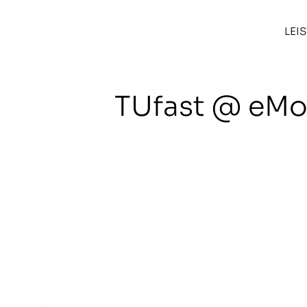
LEI
TUfast @ eM