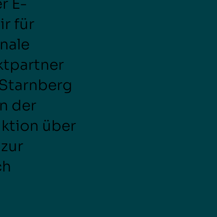
r E-
r für
onale
ktpartner
 Starnberg
n der
ktion über
 zur
ch