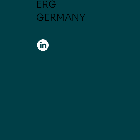
ERG
GERMANY