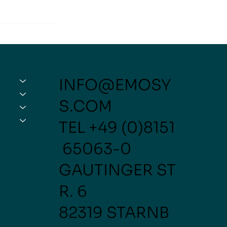
INFO@EMOSY
S.COM
uftfahrt
TEL
+49 (0)8151
65063-0
GAUTINGER ST
R. 6
82319 STARNB