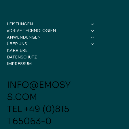
LEISTUNGEN
eDRIVE TECHNOLOGIEN
ANWENDUNGEN
ÜBER UNS
KARRIERE
Starke Impulse für die Zukunft der
DATENSCHUTZ
elektrischen Luftfahrt 🚀
IMPRESSUM
INFO@EMOSY
S.COM
TEL
+49 (0)815
1 65063-0