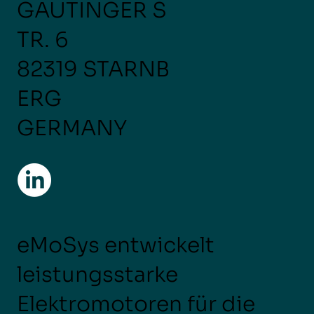
GAUTINGER S
TR. 6
82319 STARNB
ERG
GERMANY
eMoSys entwickelt
leistungsstarke
Elektromotoren für die